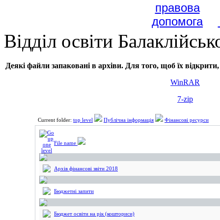
Відділ освіти Балаклійськ
Деякі файли запаковані в архіви. Для того, щоб їх відкрити,
WinRAR
7-zip
Current folder:
top level
Публічна інформація
Фінансові ресурси
File name
Архів фінансові звіти 2018
Бюджетні запити
Бюджет освіти на рік (кошториси)